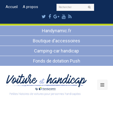
Rechercher
Accueil
A propos
Envoyer
Twitter
Facebook
Google
Youtube
RSS
Plus
Handynamic.fr
Boutique d'accessoires
Camping-car handicap
Fonds de dotation Push