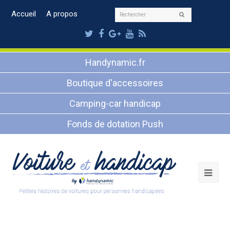
Rechercher
Accueil
A propos
Envoyer
Twitter
Facebook
Google
Youtube
RSS
Plus
Handynamic.fr
Boutique d'accessoires
Camping-car handicap
Fonds de dotation Push