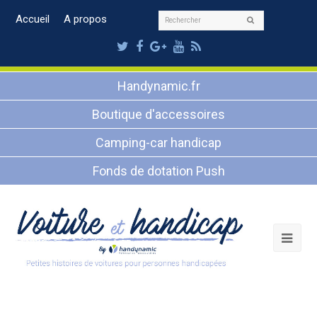
Rechercher
Accueil
A propos
Envoyer
Twitter
Facebook
Google
Youtube
RSS
Plus
Handynamic.fr
Boutique d'accessoires
Camping-car handicap
Fonds de dotation Push