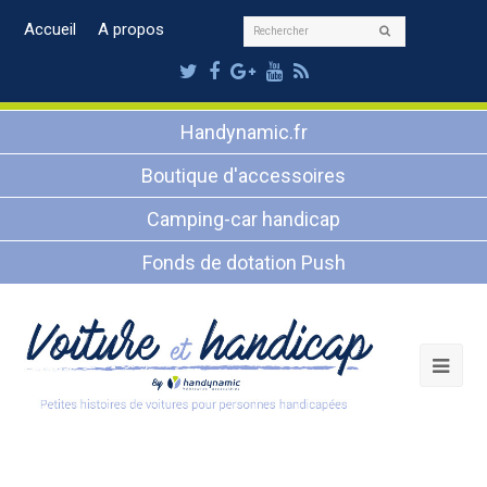
Rechercher
Accueil
A propos
Envoyer
Twitter
Facebook
Google
Youtube
RSS
Plus
Handynamic.fr
Boutique d'accessoires
Camping-car handicap
Fonds de dotation Push