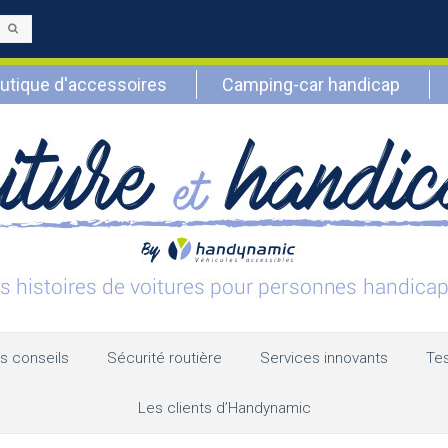
Envoyer
utique d'accessoires
Camping-car handicap
s conseils
Sécurité routière
Services innovants
Tes
Les clients d’Handynamic