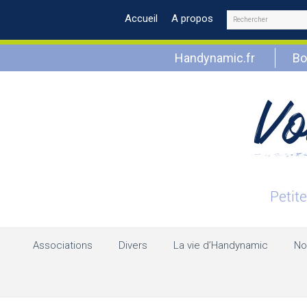
Rechercher
Accueil
A propos
Handynamic.fr
Bo
Associations
Divers
La vie d’Handynamic
No