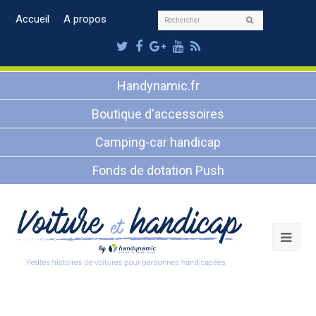
Rechercher
Accueil
A propos
Envoyer
Twitter
Facebook
Google
Youtube
RSS
Plus
Handynamic.fr
Boutique d'accessoires
Camping-car handicap
Fonds de dotation Push