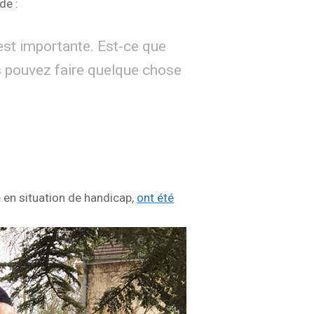
de :
est importante. Est-ce que
s pouvez faire quelque chose
en situation de handicap,
ont été