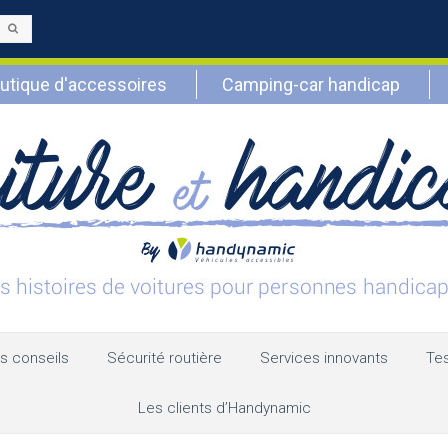
Envoyer
utique d'accessoires
Camping-car handicap
s conseils
Sécurité routière
Services innovants
Tes
Les clients d’Handynamic