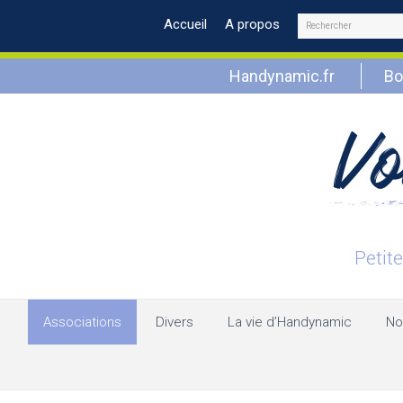
Rechercher
Accueil
A propos
Handynamic.fr
Bo
Associations
Divers
La vie d’Handynamic
No