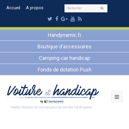
Rechercher
Accueil
A propos
Envoyer
Twitter
Facebook
Google
Youtube
RSS
Plus
Handynamic.fr
Boutique d'accessoires
Camping-car handicap
Fonds de dotation Push