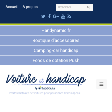
Rechercher
Accueil
A propos
Envoyer
Twitter
Facebook
Google
Youtube
RSS
Plus
Handynamic.fr
Boutique d'accessoires
Camping-car handicap
Fonds de dotation Push