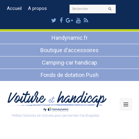
Rechercher
Accueil
A propos
Envoyer
Twitter
Facebook
Google
Youtube
RSS
Plus
Handynamic.fr
Boutique d'accessoires
Camping-car handicap
Fonds de dotation Push