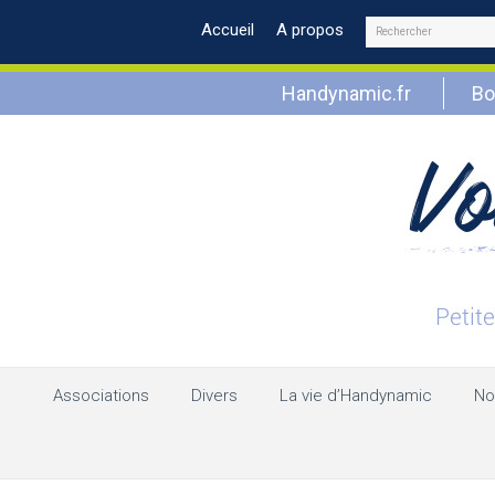
Rechercher
Accueil
A propos
Handynamic.fr
Bo
Associations
Divers
La vie d’Handynamic
No