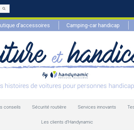
Envoyer
utique d'accessoires
Camping-car handicap
s conseils
Sécurité routière
Services innovants
Tes
Les clients d’Handynamic