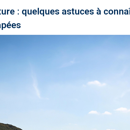
ture : quelques astuces à connaî
apées