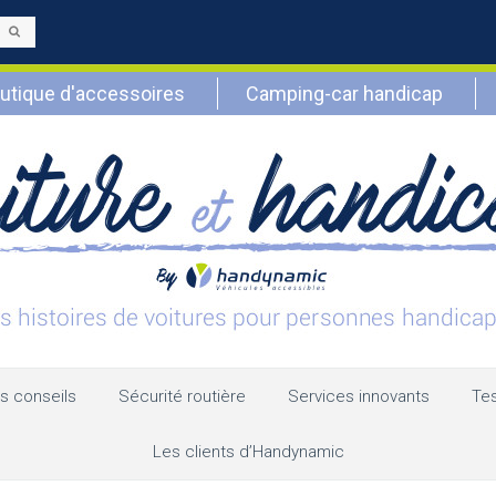
Envoyer
utique d'accessoires
Camping-car handicap
s conseils
Sécurité routière
Services innovants
Tes
Les clients d’Handynamic