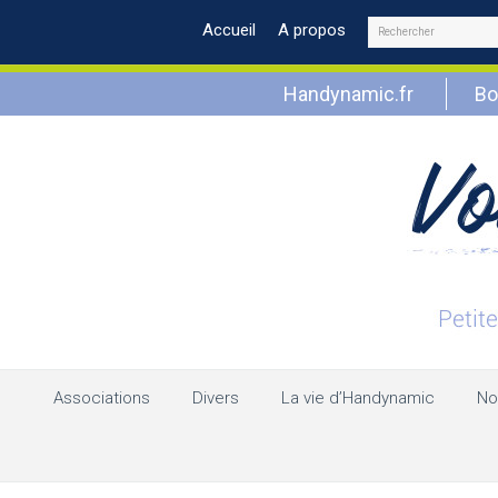
Rechercher
Accueil
A propos
Handynamic.fr
Bo
Associations
Divers
La vie d’Handynamic
No