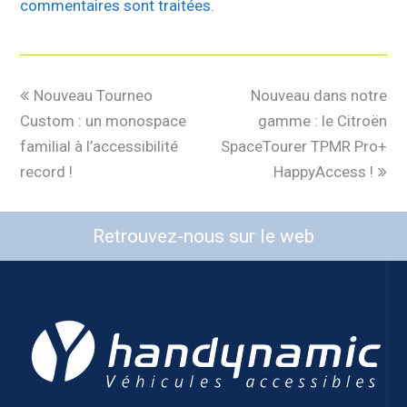
commentaires sont traitées
.
Nouveau Tourneo
Nouveau dans notre
Custom : un monospace
gamme : le Citroën
familial à l’accessibilité
SpaceTourer TPMR Pro+
record !
HappyAccess !
Retrouvez-nous sur le web