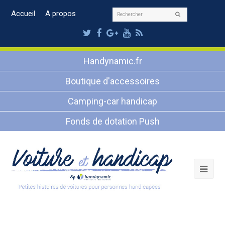
Rechercher
Accueil
A propos
Envoyer
Twitter
Facebook
Google
Youtube
RSS
Plus
Handynamic.fr
Boutique d'accessoires
Camping-car handicap
Fonds de dotation Push