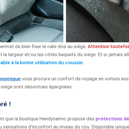
permet de bien fixer le cale-dos au siège.
Attention toutefoi
n la largeur et/ou les côtés baquets du siège. Et si jamais el
sable à la bonne utilisation du coussin.
gonomique
vous procure un confort de voyage en voiture ass
e siège sont désormais épargnées.
ré !
ant que la boutique Handynamic propose des
protections de
 ou sensations d’inconfort au niveau du cou. Disponible uniqu