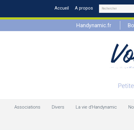
Rechercher
Accueil
A propos
Handynamic.fr
Bo
Associations
Divers
La vie d’Handynamic
No