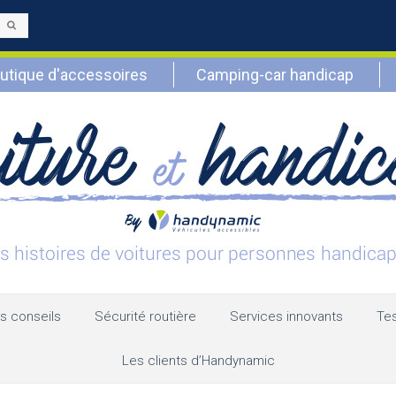
Envoyer
utique d'accessoires
Camping-car handicap
s conseils
Sécurité routière
Services innovants
Tes
Les clients d’Handynamic