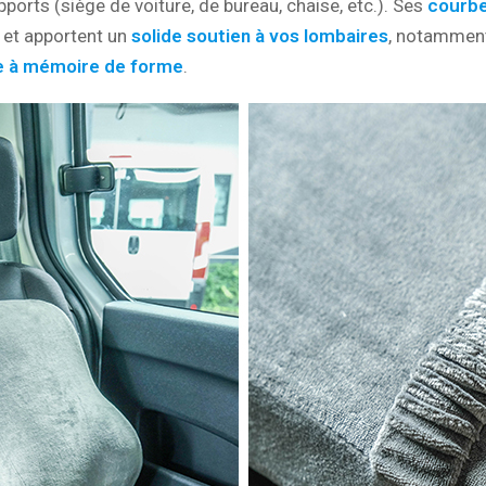
pports (siège de voiture, de bureau, chaise, etc.). Ses
courb
 et apportent un
solide soutien à vos lombaires
, notamment
 à mémoire de forme
.