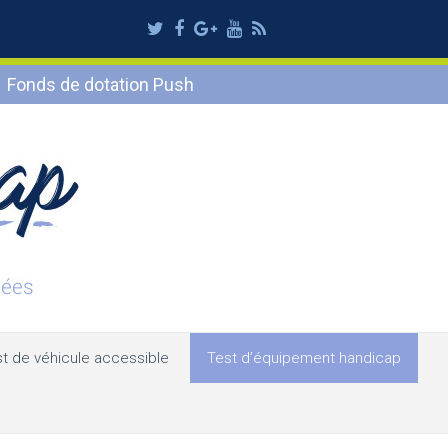
Twitter
Facebook
Google
Youtube
RSS
Plus
Fonds de dotation Push
t de véhicule accessible
Test d’équipement handicap