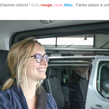
’autres coloris !
Gris
,
rouge
,
rose
,
bleu
… Faites plaisir à vo
!