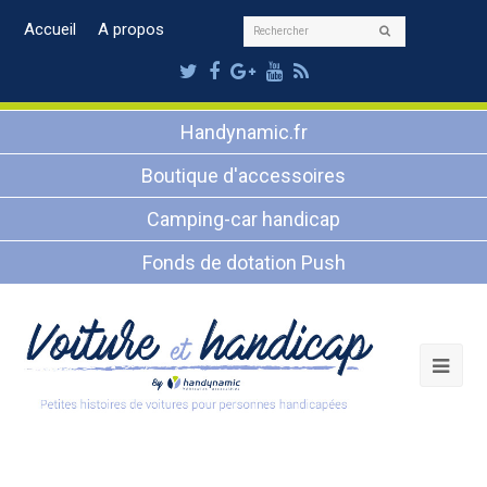
Rechercher
Accueil
A propos
Envoyer
Twitter
Facebook
Google
Youtube
RSS
Plus
Handynamic.fr
Boutique d'accessoires
Camping-car handicap
Fonds de dotation Push