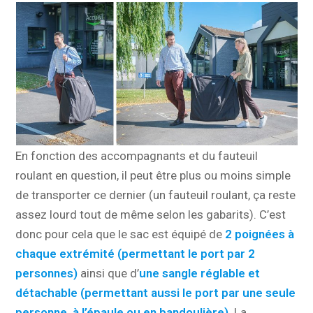
En fonction des accompagnants et du fauteuil
roulant en question, il peut être plus ou moins simple
de transporter ce dernier (un fauteuil roulant, ça reste
assez lourd tout de même selon les gabarits). C’est
donc pour cela que le sac est équipé de
2 poignées à
chaque extrémit
é
(permettant le port par 2
personnes)
ainsi que d’
une sangle réglable et
détachable (permettant aussi le port par une seule
personne, à l’épaule ou en bandoulière)
. La