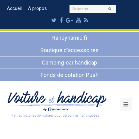
Rechercher
Accueil
A propos
Envoyer
Twitter
Facebook
Google
Youtube
RSS
Plus
Handynamic.fr
Boutique d'accessoires
Camping-car handicap
Fonds de dotation Push