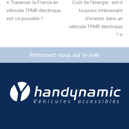
Traverser la France en
Coût de l’énergie : est-il
véhicule TPMR électrique,
toujours intéressant
est-ce possible ?
d’investir dans un
véhicule TPMR électrique
?
Retrouvez-nous sur le web