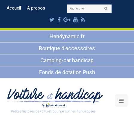
Rechercher
Accueil
A propos
Envoyer
Twitter
Facebook
Google
Youtube
RSS
Plus
Handynamic.fr
Boutique d'accessoires
Camping-car handicap
Fonds de dotation Push