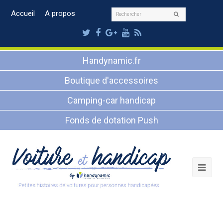
Rechercher
Accueil
A propos
Envoyer
Twitter
Facebook
Google
Youtube
RSS
Plus
Handynamic.fr
Boutique d'accessoires
Camping-car handicap
Fonds de dotation Push