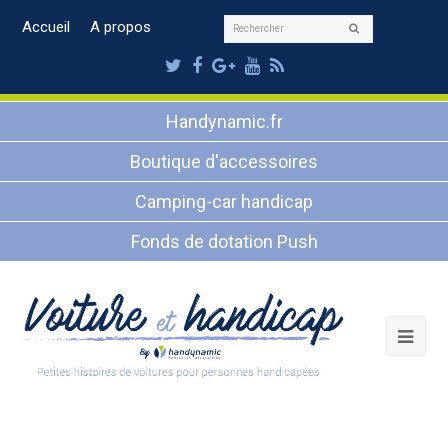
Rechercher
Accueil
A propos
Envoyer
Twitter
Facebook
Google
Youtube
RSS
Plus
Handynamic.fr
Boutique d'accessoires
Camping-car handicap
Fonds de dotation Push