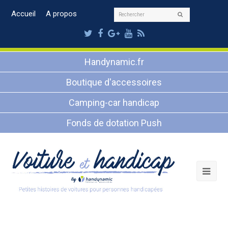
Rechercher
Accueil
A propos
Envoyer
Twitter
Facebook
Google
Youtube
RSS
Plus
Handynamic.fr
Boutique d'accessoires
Camping-car handicap
Fonds de dotation Push