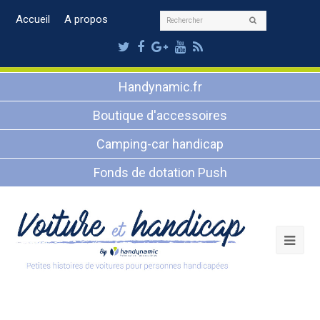
Rechercher
Accueil
A propos
Envoyer
Twitter
Facebook
Google
Youtube
RSS
Plus
Handynamic.fr
Boutique d'accessoires
Camping-car handicap
Fonds de dotation Push