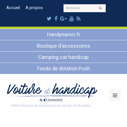
Rechercher
Accueil
A propos
Envoyer
Twitter
Facebook
Google
Youtube
RSS
Plus
Handynamic.fr
Boutique d'accessoires
Camping-car handicap
Fonds de dotation Push