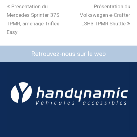
Présentation du
Présentation du
Mercedes Sprinter 37S
Volkswagen e-Crafter
TPMR, aménagé Triflex
L3H3 TPMR Shuttle
Easy
Retrouvez-nous sur le web