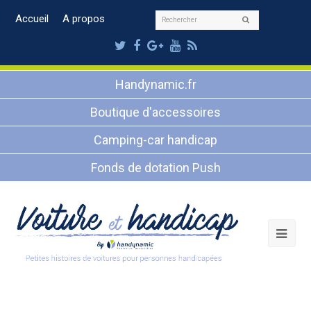
Rechercher
Accueil
A propos
Envoyer
Twitter
Facebook
Google
Youtube
RSS
Plus
Handynamic.fr
Boutique d'accessoires
Camping-car handicap
Fonds de dotation Push