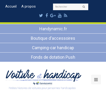
Rechercher
Accueil
A propos
Envoyer
Twitter
Facebook
Google
Youtube
RSS
Plus
Handynamic.fr
Boutique d'accessoires
Camping-car handicap
Fonds de dotation Push