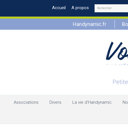
Rechercher
Accueil
A propos
Handynamic.fr
Bo
Associations
Divers
La vie d’Handynamic
No