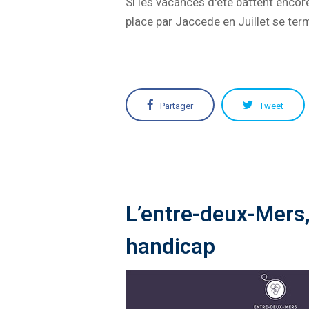
Si les vacances d'été battent encore
place par Jaccede en Juillet se te
Partager
Tweet
L’entre-deux-Mers,
handicap