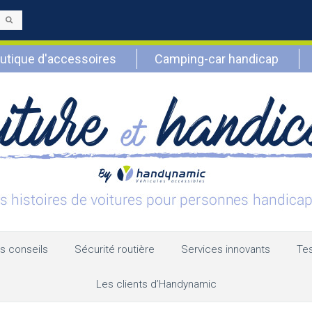
Envoyer
utique d'accessoires
Camping-car handicap
s conseils
Sécurité routière
Services innovants
Tes
Les clients d’Handynamic