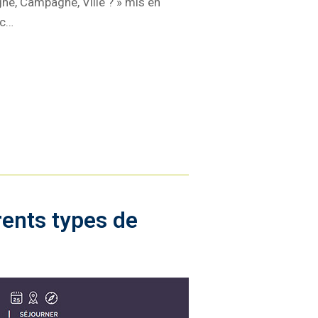
agne, Campagne, Ville ? » mis en
nc…
rents types de