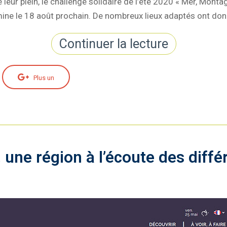
 leur plein, le challenge solidaire de l’été 2020 « Mer, Mont
rmine le 18 août prochain. De nombreux lieux adaptés ont do
Continuer la lecture
Plus un
 une région à l’écoute des diffé