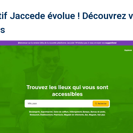
tif Jaccede évolue ! Découvrez v
es