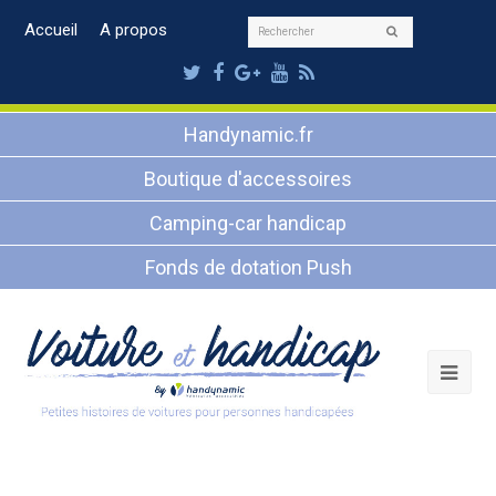
Rechercher
Accueil
A propos
Envoyer
Twitter
Facebook
Google
Youtube
RSS
Plus
Handynamic.fr
Boutique d'accessoires
Camping-car handicap
Fonds de dotation Push