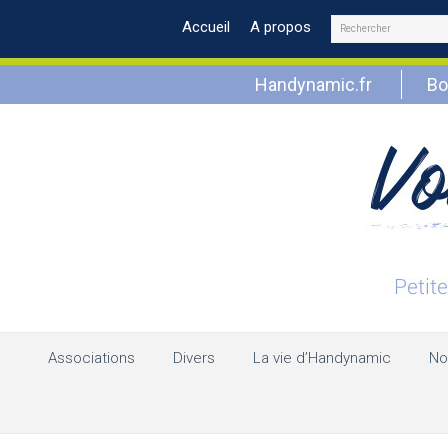
Rechercher
Accueil
A propos
Handynamic.fr
Bo
Associations
Divers
La vie d’Handynamic
No