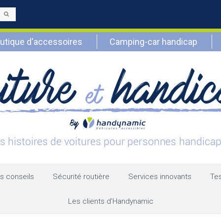
Envoyer
utique d'accessoires
Camping-car handicap
s conseils
Sécurité routière
Services innovants
Tes
Les clients d’Handynamic