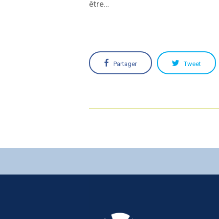
être…
Partager
Tweet