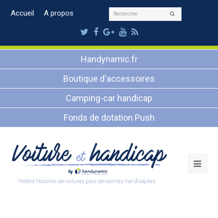
Rechercher
Accueil
A propos
Envoyer
Twitter
Facebook
Google
Youtube
RSS
Plus
Handynamic.fr
Boutique d'accessoires
Camping-car handicap
Fonds de dotation Push