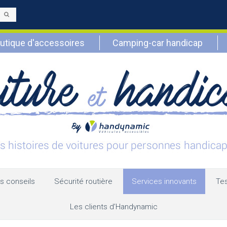
Envoyer
utique d'accessoires
Camping-car handicap
s conseils
Sécurité routière
Services innovants
Tes
Les clients d’Handynamic