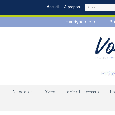
Rechercher
Accueil
A propos
Handynamic.fr
Bo
Associations
Divers
La vie d’Handynamic
No