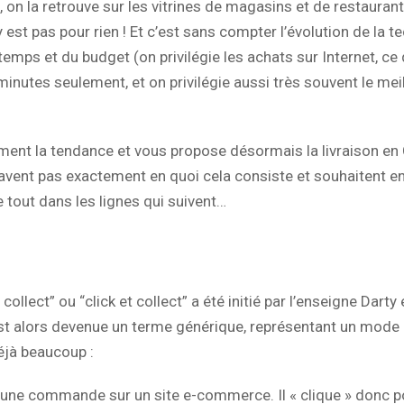
a, on la retrouve sur les vitrines de magasins et de restauran
st pas pour rien ! Et c’est sans compter l’évolution de la t
 temps et du budget (on privilégie les achats sur Internet, 
inutes seulement, et on privilégie aussi très souvent le me
ent la tendance et vous propose désormais la livraison en 
e savent pas exactement en quoi cela consiste et souhaitent e
e tout dans les lignes qui suivent…
 collect” ou “click et collect” a été initié par l’enseigne Darty
t alors devenue un terme générique, représentant un mode d’
éjà beaucoup :
une commande sur un site e-commerce. Il « clique » donc 