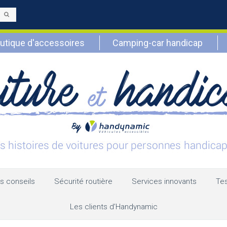
Envoyer
utique d'accessoires
Camping-car handicap
s conseils
Sécurité routière
Services innovants
Tes
Les clients d’Handynamic