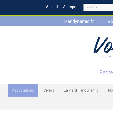
Rechercher
Accueil
A propos
Handynamic.fr
Bo
Associations
Divers
La vie d’Handynamic
No