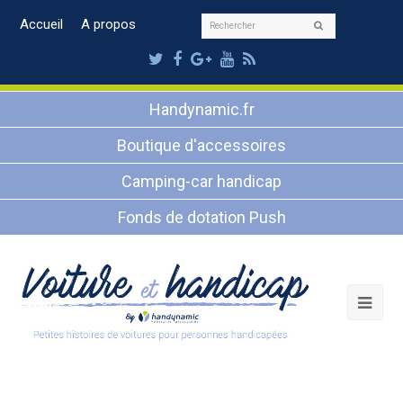
Rechercher
Accueil
A propos
Envoyer
Twitter
Facebook
Google
Youtube
RSS
Plus
Handynamic.fr
Boutique d'accessoires
Camping-car handicap
Fonds de dotation Push