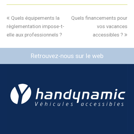
Quels équipements la
Quels financements pour
règlementation impose-t-
vos vacances
elle aux professionnels ?
accessibles ?
Retrouvez-nous sur le web