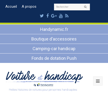
Rechercher
Accueil
A propos
Envoyer
Twitter
Facebook
Google
Youtube
RSS
Plus
Handynamic.fr
Boutique d'accessoires
Camping-car handicap
Fonds de dotation Push