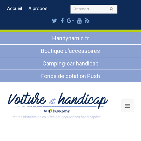
Rechercher
Accueil
A propos
Envoyer
Twitter
Facebook
Google
Youtube
RSS
Plus
Handynamic.fr
Boutique d'accessoires
Camping-car handicap
Fonds de dotation Push