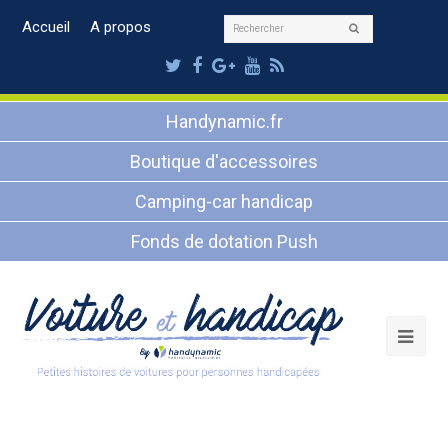
Rechercher
Accueil
A propos
Envoyer
Twitter
Facebook
Google
Youtube
RSS
Plus
Handynamic.fr
Boutique d'accessoires
Camping-car handicap
Fonds de dotation Push