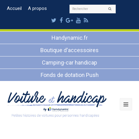
Rechercher
Accueil
A propos
Envoyer
Twitter
Facebook
Google
Youtube
RSS
Plus
Handynamic.fr
Boutique d'accessoires
Camping-car handicap
Fonds de dotation Push