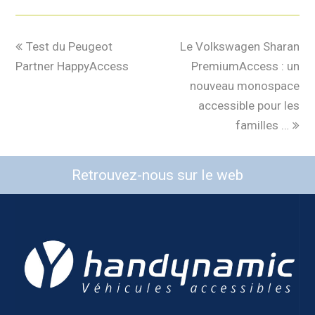
Test du Peugeot
Le Volkswagen Sharan
Partner HappyAccess
PremiumAccess : un
nouveau monospace
accessible pour les
familles …
Retrouvez-nous sur le web