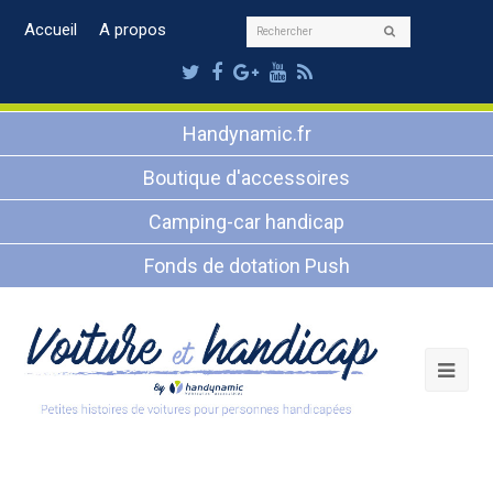
Rechercher
Accueil
A propos
Envoyer
Twitter
Facebook
Google
Youtube
RSS
Plus
Handynamic.fr
Boutique d'accessoires
Camping-car handicap
Fonds de dotation Push