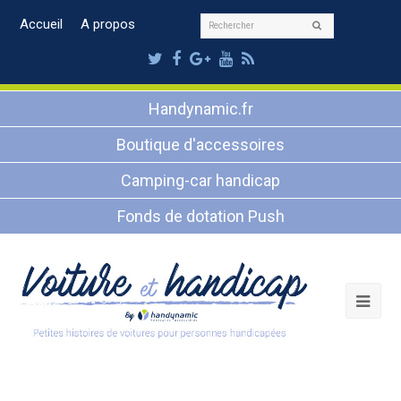
Rechercher
Accueil
A propos
Envoyer
Twitter
Facebook
Google
Youtube
RSS
Plus
Handynamic.fr
Boutique d'accessoires
Camping-car handicap
Fonds de dotation Push