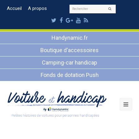
Rechercher
Accueil
A propos
Envoyer
Twitter
Facebook
Google
Youtube
RSS
Plus
Handynamic.fr
Boutique d'accessoires
Camping-car handicap
Fonds de dotation Push