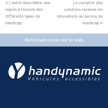
L’entre-deux-Mers, une
Le comptoir des
région à l’écoute des
solutions recense les
différents types de
innovations au service du
handicap
handicap
Retrouvez-nous sur le web