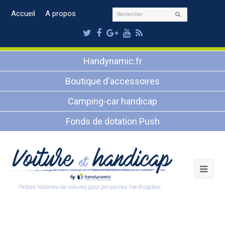
Rechercher
Accueil
A propos
Envoyer
Twitter
Facebook
Google
Youtube
RSS
Plus
Handynamic.fr
Boutique d'accessoires
Camping-car handicap
Fonds de dotation Push