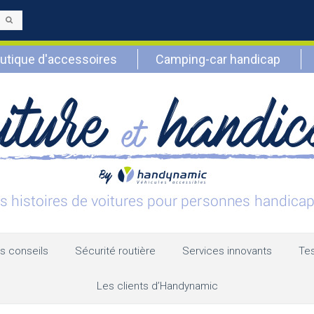
Envoyer
utique d'accessoires
Camping-car handicap
s conseils
Sécurité routière
Services innovants
Tes
Les clients d’Handynamic