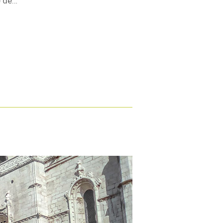
e de…