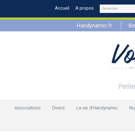
Rechercher
Accueil
A propos
Handynamic.fr
Bo
Associations
Divers
La vie d’Handynamic
No