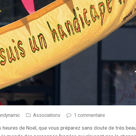
andynamic
Associations
1 commentaire
heures de Noël, que vous préparez sans doute de très bea