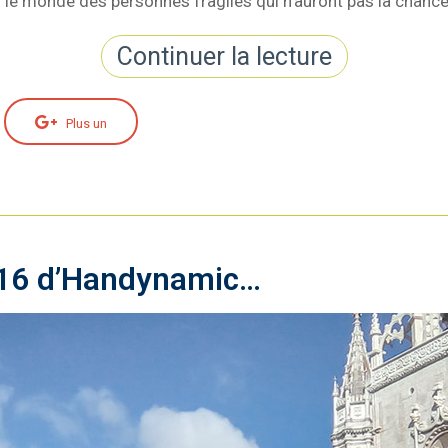
ns le monde des personnes fragiles qui n'auront pas la chanc
Continuer la lecture
Plus un
016 d’Handynamic…