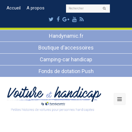
Rechercher
Accueil
A propos
Envoyer
Twitter
Facebook
Google
Youtube
RSS
Plus
Handynamic.fr
Boutique d'accessoires
Camping-car handicap
Fonds de dotation Push