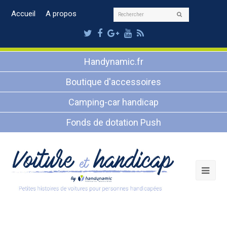
Rechercher
Accueil
A propos
Envoyer
Twitter
Facebook
Google
Youtube
RSS
Plus
Handynamic.fr
Boutique d'accessoires
Camping-car handicap
Fonds de dotation Push