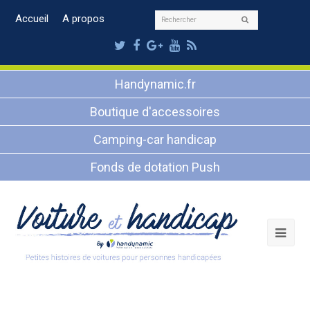
Rechercher
Accueil
A propos
Envoyer
Twitter
Facebook
Google
Youtube
RSS
Plus
Handynamic.fr
Boutique d'accessoires
Camping-car handicap
Fonds de dotation Push